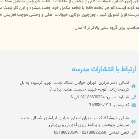
جورچین دوتایی حیوانات اهلی و وحشی ا
به گونه‌ ا‌یست که هر قطعه فقط با قطعه مکمل خود چفت میشود و این کار باعث میشود
درست او را تشویق کنید . جورچین دوتایی حیوانات اهلی و وحشی موجب افزایش ا
مناسب برای گروه سنی بالاتر از 3 سال
ارتباط با انتشارات مدرسه
نشانی دفتر مرکزی: تهران خیابان استاد نجات الهی، نرسیده به پل
کریمخان‌زند، کوچه شهید حقیقت طلب، پلاک 8
شماره تماس: 02188800324 الی 6
کد پستی: 1598857911
نشانی فروشگاه کتاب: تهران ابتدای خیابان ایرانشهر شمالی جنب
سازمان پژوهش و برنامه ریزی آموزش و پرورش
تلفن تماس: 02188822668 - 02188820599