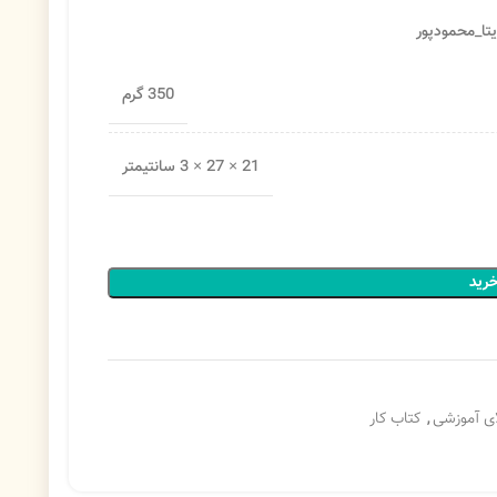
یتا_محمودپور
350 گرم
21 × 27 × 3 سانتیمتر
خرید
ای آموزشی
,
کتاب کار