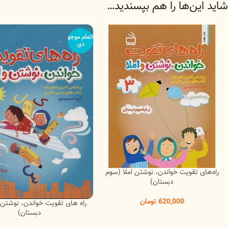
شاید این‌ها را هم بپسندید…
اتمام موجو
دی
راه‌های تقویت خواندن، نوشتن املا (سوم
دبستان)
620,000
تومان
راه های تقویت خواندن، نوشتن ا
دبستان)