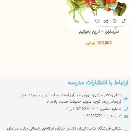
سربداران – تاریخ بخوانیم
100,000
تومان
ارتباط با انتشارات مدرسه
نشانی دفتر مرکزی: تهران خیابان استاد نجات الهی، نرسیده به پل
کریمخان‌زند، کوچه شهید حقیقت طلب، پلاک 8
شماره تماس: 02188800324 الی 6
کد پستی: 1598857911
نشانی فروشگاه کتاب: تهران ابتدای خیابان ایرانشهر شمالی جنب سازمان