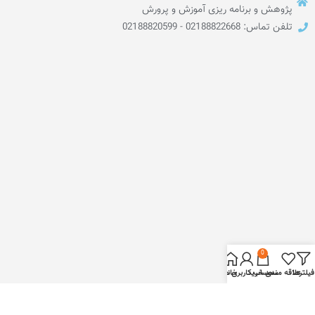
پژوهش و برنامه ریزی آموزش و پرورش
تلفن تماس: 02188822668 - 02188820599
0
فیلترها
علاقه مندی
سبد خرید
خانه
حساب کاربری من
تمامی حقوق مادی و معنوی این سایت متعلق به انتشارات مدرسه می باشد.