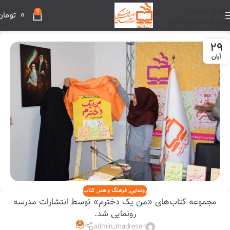
عبور به ناوبری
0
0
تومان
رفتن به محتوای اصلی
۲۹
آبان
رونمایی
,
فرهنگ و هنر
,
کتاب
مجموعه کتاب‌های «من یک دخترم» توسط انتشارات مدرسه
رونمایی شد.
0
admin_madreseh